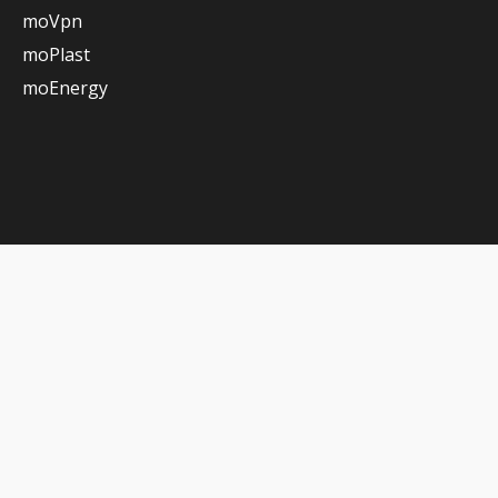
moVpn
moPlast
moEnergy