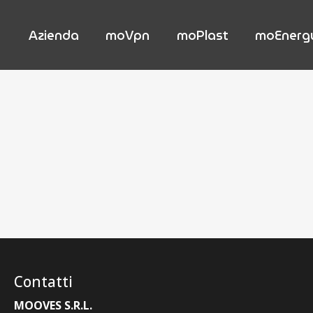
Azienda
moVpn
moPlast
moEnerg
Contatti
MOOVES S.R.L.