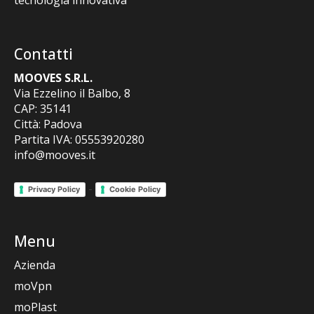
tecnologia innovativa
Contatti
MOOVES S.R.L.
Via Ezzelino il Balbo, 8
CAP: 35141
Città: Padova
Partita IVA: 05553920280
info@mooves.it
-
Privacy Policy
Cookie Policy
Menu
Azienda
moVpn
moPlast