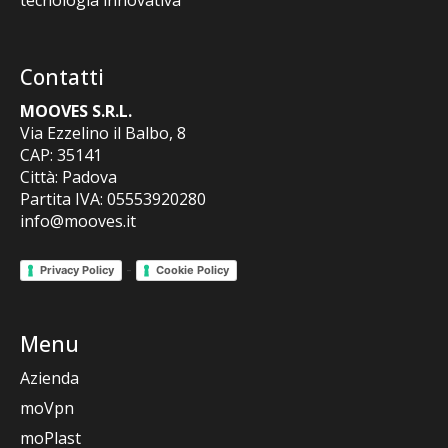
tecnologia innovativa
Contatti
MOOVES S.R.L.
Via Ezzelino il Balbo, 8
CAP: 35141
Città: Padova
Partita IVA: 05553920280
info@mooves.it
-
Privacy Policy
Cookie Policy
Menu
Azienda
moVpn
moPlast